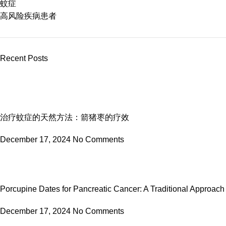
蚊症
高风险疾病患者
Recent Posts
治疗蚊症的天然方法：箭猪枣的疗效
December 17, 2024
No Comments
Porcupine Dates for Pancreatic Cancer: A Traditional Approach
December 17, 2024
No Comments