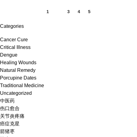
1
2
3
4
5
Categories
Cancer Cure
Critical Illness
Dengue
Healing Wounds
Natural Remedy
Porcupine Dates
Traditional Medicine
Uncategorized
中医药
伤口愈合
关节炎疼痛
癌症克星
箭猪枣