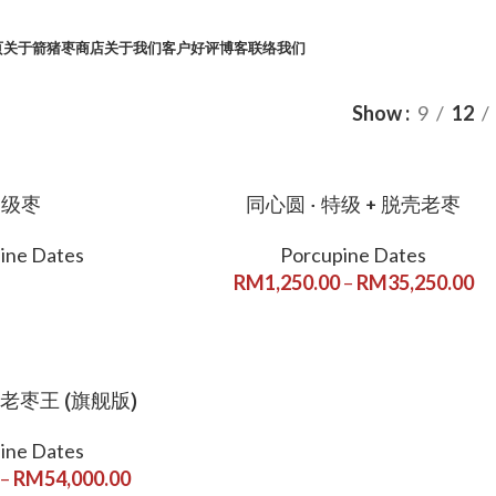
页
关于箭猪枣
商店
关于我们
客户好评
博客
联络我们
Show
9
12
一级枣
同心圆 · 特级 + 脱壳老枣
ine Dates
Porcupine Dates
RM
1,250.00
–
RM
35,250.00
尊老枣王 (旗舰版)
ine Dates
–
RM
54,000.00