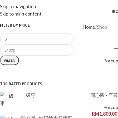
Skip to navigation
主
Skip to main content
FILTER BY PRICE
Home
Shop
Porcup
FILTER
TOP RATED PRODUCTS
一级枣
同心圆 · 至
Porcup
RM
1,800.00