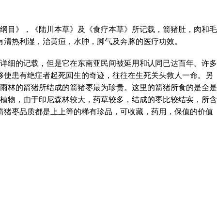
纲目》，《陆川本草》及《食疗本草》所记载，箭猪肚，肉和毛
有清热利湿，治黄疸，水肿，脚气及奔豚的医疗功效。
详细的记载，但是它在东南亚民间被延用和认同已达百年。许多
够使患有绝症者起死回生的奇迹，往往在生死关头救人一命。另
雨林的箭猪所结成的箭猪枣最为珍贵。这里的箭猪所食的是全是
植物，由于印尼森林较大，药草较多，结成的枣比较结实，所含
箭猪枣品质都是上上等的稀有珍品，可收藏，药用，保值的价值