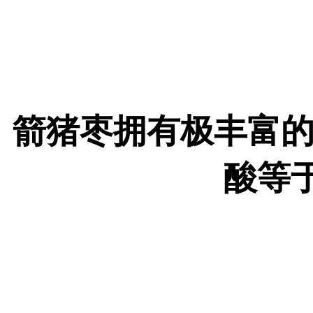
箭猪枣拥有极丰富的
酸等