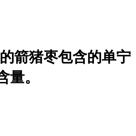
克的箭猪枣包含的单宁
含量。