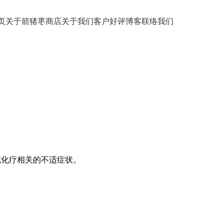
页
关于箭猪枣
商店
关于我们
客户好评
博客
联络我们
或化疗相关的不适症状。