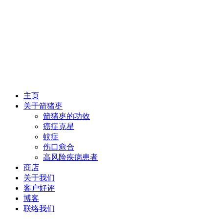
主页
关于箭猪枣
箭猪枣的功效
癌症克星
蚊症
伤口愈合
高风险疾病患者
商店
关于我们
客户好评
博客
联络我们